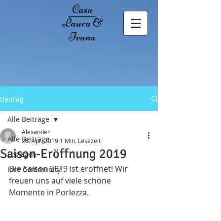
Casa
Laura &
Ivana
Beitrag
Alle Beiträge
Alexander
Alle Beiträge
28. Apr. 2019
1 Min. Lesezeit
Saison-Eröffnung 2019
Loslegen
Die Saison 2019 ist eröffnet! Wir 
Ihre Community
freuen uns auf viele schöne 
Momente in Porlezza. 